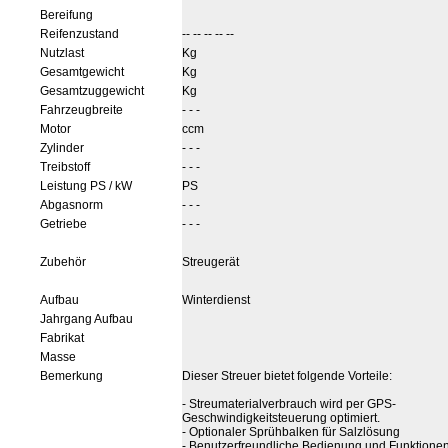
Bereifung
Reifenzustand
-- -- -- -- --
Nutzlast
Kg
Gesamtgewicht
Kg
Gesamtzuggewicht
Kg
Fahrzeugbreite
- - -
Motor
ccm
Zylinder
- - -
Treibstoff
- - -
Leistung PS / kW
PS
Abgasnorm
- - -
Getriebe
- - -
Zubehör
Streugerät
Aufbau
Winterdienst
Jahrgang Aufbau
Fabrikat
Masse
Bemerkung
Dieser Streuer bietet folgende Vorteile:
- Streumaterialverbrauch wird per GPS-
Geschwindigkeitsteuerung optimiert.
- Optionaler Sprühbalken für Salzlösung
- Benutzerfreundliche Bedienung und Funktione