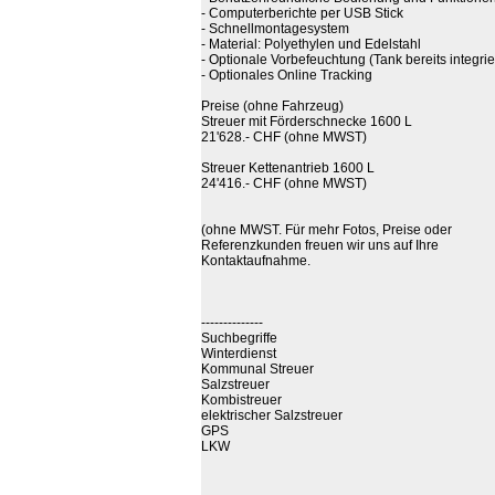
- Computerberichte per USB Stick
- Schnellmontagesystem
- Material: Polyethylen und Edelstahl
- Optionale Vorbefeuchtung (Tank bereits integrie
- Optionales Online Tracking
Preise (ohne Fahrzeug)
Streuer mit Förderschnecke 1600 L
21'628.- CHF (ohne MWST)
Streuer Kettenantrieb 1600 L
24'416.- CHF (ohne MWST)
(ohne MWST. Für mehr Fotos, Preise oder
Referenzkunden freuen wir uns auf Ihre
Kontaktaufnahme.
--------------
Suchbegriffe
Winterdienst
Kommunal Streuer
Salzstreuer
Kombistreuer
elektrischer Salzstreuer
GPS
LKW