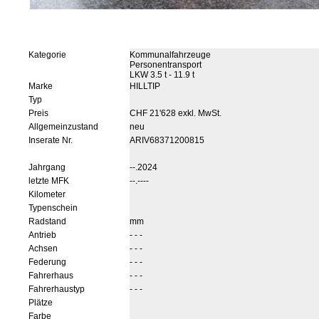
Kategorie
Kommunalfahrzeuge
Personentransport
LKW 3.5 t - 11.9 t
Marke
HILLTIP
Typ
Preis
CHF 21'628 exkl. MwSt.
Allgemeinzustand
neu
Inserate Nr.
ARIV68371200815
Jahrgang
--.2024
letzte MFK
--.----
Kilometer
Typenschein
Radstand
mm
Antrieb
- - -
Achsen
- - -
Federung
- - -
Fahrerhaus
- - -
Fahrerhaustyp
- - -
Plätze
Farbe