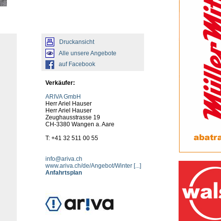
Druckansicht
Alle unsere Angebote
auf Facebook
Verkäufer:
ARIVA GmbH
Herr Ariel Hauser
Herr Ariel Hauser
Zeughausstrasse 19
CH-3380 Wangen a. Aare
T: +41 32 511 00 55
info@ariva.ch
www.ariva.ch/de/Angebot/Winter [...]
Anfahrtsplan