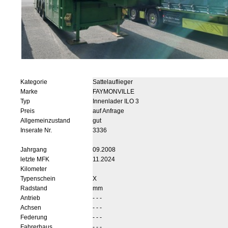
Kategorie
Sattelauflieger
Marke
FAYMONVILLE
Typ
Innenlader ILO 3
Preis
auf Anfrage
Allgemeinzustand
gut
Inserate Nr.
3336
Jahrgang
09.2008
letzte MFK
11.2024
Kilometer
Typenschein
X
Radstand
mm
Antrieb
- - -
Achsen
- - -
Federung
- - -
Fahrerhaus
- - -