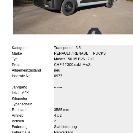
Kategorie
Transporter - 3.5 t
Marke
RENAULT / RENAULT TRUCKS
Typ
Master 150.35 BVA L2H2
Preis
CHF 44'300 exkl. MwSt.
Allgemeinzustand
neu
Inserate Nr.
0977
Jahrgang
--.----
letzte MFK
--.----
Kilometer
Typenschein
Radstand
3585 mm
Antrieb
4 x 2
Achsen
2
Federung
Stahlfederung
Fahrerhaus
Nahverkehr