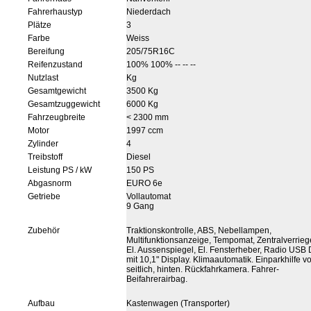
Fahrerhaustyp
Niederdach
Plätze
3
Farbe
Weiss
Bereifung
205/75R16C
Reifenzustand
100% 100% -- -- --
Nutzlast
Kg
Gesamtgewicht
3500 Kg
Gesamtzuggewicht
6000 Kg
Fahrzeugbreite
< 2300 mm
Motor
1997 ccm
Zylinder
4
Treibstoff
Diesel
Leistung PS / kW
150 PS
Abgasnorm
EURO 6e
Getriebe
Vollautomat
9 Gang
Zubehör
Traktionskontrolle, ABS, Nebellampen,
Multifunktionsanzeige, Tempomat, Zentralverrieg
El. Aussenspiegel, El. Fensterheber, Radio USB
mit 10,1" Display. Klimaautomatik. Einparkhilfe vo
seitlich, hinten. Rückfahrkamera. Fahrer-
Beifahrerairbag.
Aufbau
Kastenwagen (Transporter)