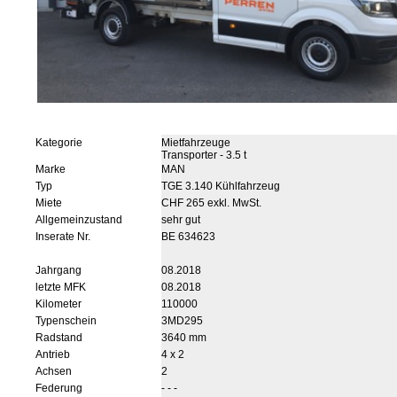
Kategorie
Mietfahrzeuge
Transporter - 3.5 t
Marke
MAN
Typ
TGE 3.140 Kühlfahrzeug
Miete
CHF 265 exkl. MwSt.
Allgemeinzustand
sehr gut
Inserate Nr.
BE 634623
Jahrgang
08.2018
letzte MFK
08.2018
Kilometer
110000
Typenschein
3MD295
Radstand
3640 mm
Antrieb
4 x 2
Achsen
2
Federung
- - -