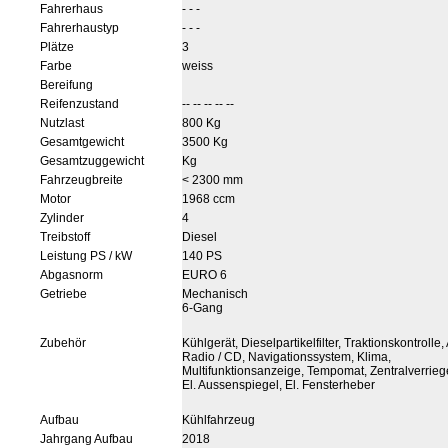
Fahrerhaus
- - -
Fahrerhaustyp
- - -
Plätze
3
Farbe
weiss
Bereifung
Reifenzustand
-- -- -- -- --
Nutzlast
800 Kg
Gesamtgewicht
3500 Kg
Gesamtzuggewicht
Kg
Fahrzeugbreite
< 2300 mm
Motor
1968 ccm
Zylinder
4
Treibstoff
Diesel
Leistung PS / kW
140 PS
Abgasnorm
EURO 6
Getriebe
Mechanisch
6-Gang
Zubehör
Kühlgerät, Dieselpartikelfilter, Traktionskontrolle,
Radio / CD, Navigationssystem, Klima,
Multifunktionsanzeige, Tempomat, Zentralverrieg
El. Aussenspiegel, El. Fensterheber
Aufbau
Kühlfahrzeug
Jahrgang Aufbau
2018