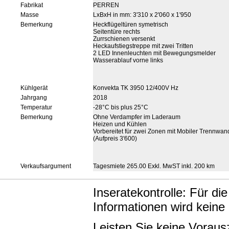
Fabrikat
PERREN
Masse
LxBxH in mm: 3'310 x 2'060 x 1'950
Bemerkung
Heckflügeltüren symetrisch
Seitentüre rechts
Zurrschienen versenkt
Heckaufstiegstreppe mit zwei Tritten
2 LED Innenleuchten mit Bewegungsmelder
Wasserablauf vorne links
Kühlgerät
Konvekta TK 3950 12/400V Hz
Jahrgang
2018
Temperatur
-28°C bis plus 25°C
Bemerkung
Ohne Verdampfer im Laderaum
Heizen und Kühlen
Vorbereitet für zwei Zonen mit Mobiler Trennwan
(Aufpreis 3'600)
Verkaufsargument
Tagesmiete 265.00 Exkl. MwST inkl. 200 km
Inseratekontrolle: Für di
Informationen wird keine
Leisten Sie keine Vorau