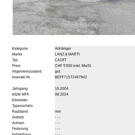
Kategorie
Anhänger
Marke
LANZ & MARTI
Typ
CA18T
Preis
CHF 5'000 exkl. MwSt.
Allgemeinzustand
gut
Inserate Nr.
BEFF71572467942
Jahrgang
10.2004
letzte MFK
08.2024
Kilometer
Typenschein
Radstand
mm
Antrieb
- - -
Achsen
- - -
Federung
- - -
Fahrerhaus
- - -