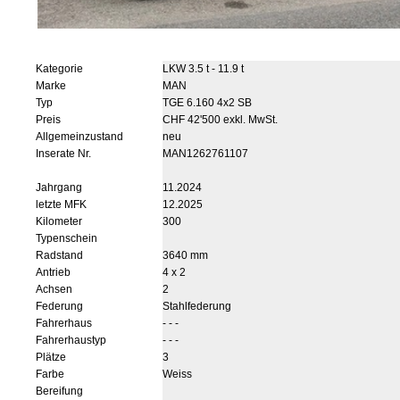
Kategorie
LKW 3.5 t - 11.9 t
Marke
MAN
Typ
TGE 6.160 4x2 SB
Preis
CHF 42'500 exkl. MwSt.
Allgemeinzustand
neu
Inserate Nr.
MAN1262761107
Jahrgang
11.2024
letzte MFK
12.2025
Kilometer
300
Typenschein
Radstand
3640 mm
Antrieb
4 x 2
Achsen
2
Federung
Stahlfederung
Fahrerhaus
- - -
Fahrerhaustyp
- - -
Plätze
3
Farbe
Weiss
Bereifung