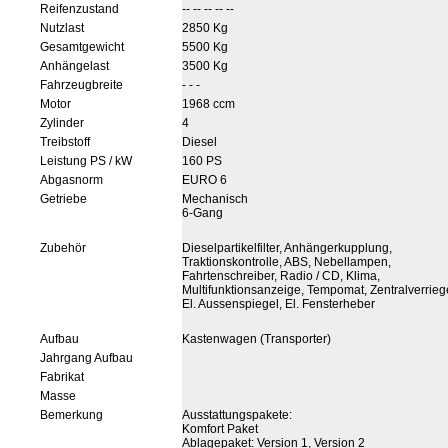
Reifenzustand
-- -- -- -- --
Nutzlast
2850 Kg
Gesamtgewicht
5500 Kg
Anhängelast
3500 Kg
Fahrzeugbreite
- - -
Motor
1968 ccm
Zylinder
4
Treibstoff
Diesel
Leistung PS / kW
160 PS
Abgasnorm
EURO 6
Getriebe
Mechanisch
6-Gang
Zubehör
Dieselpartikelfilter, Anhängerkupplung,
Traktionskontrolle, ABS, Nebellampen,
Fahrtenschreiber, Radio / CD, Klima,
Multifunktionsanzeige, Tempomat, Zentralverrieg
El. Aussenspiegel, El. Fensterheber
Aufbau
Kastenwagen (Transporter)
Jahrgang Aufbau
Fabrikat
Masse
Bemerkung
Ausstattungspakete:
Komfort Paket
Ablagepaket: Version 1, Version 2