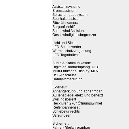
Assistenzsysteme:
Bremsassistent
Spracheingabesystem
Spurhalteassistent
Rückfahrkamera
Berganfahrhilfe
Seitenwind Assistent
Geschwindigkeitsbegrenzer
Licht und Sicht:
LED-Scheinwerfer
Wärmeschutzverglasung
LED-Tagfahrlicht
Audio & Kommunikation:
Digitaler Radioempfang DAB+
Multi-Funktions-Display: MFA+
USB Anschluss
Handyvorbereitung
Exterieur:
Anhängerkupplung abnehmbar
Außenspiegel elekt. und beheizt
Zwillingsbereift
Hecktüren 270° Öffnungswinkel
Reifenpannenset
Schiebetür rechts
Verzurrösen
Sicherheit:
Fahrer- /Beifahrerairbag