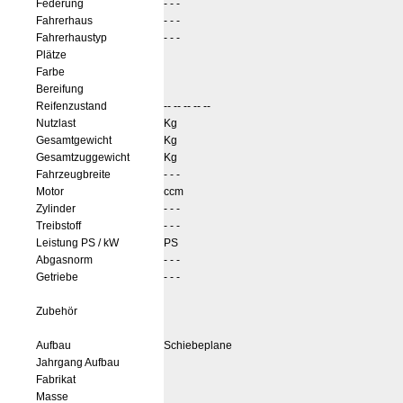
Federung
- - -
Fahrerhaus
- - -
Fahrerhaustyp
- - -
Plätze
Farbe
Bereifung
Reifenzustand
-- -- -- -- --
Nutzlast
Kg
Gesamtgewicht
Kg
Gesamtzuggewicht
Kg
Fahrzeugbreite
- - -
Motor
ccm
Zylinder
- - -
Treibstoff
- - -
Leistung PS / kW
PS
Abgasnorm
- - -
Getriebe
- - -
Zubehör
Aufbau
Schiebeplane
Jahrgang Aufbau
Fabrikat
Masse