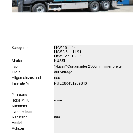
Kategorie
LKW 16 t - 44 t
LKW 3.5 t - 11.9 t
LKW 12 t - 15.9 t
Marke
NÜSSLI
Typ
"Nüssli" Curtainsider 2500mm Innenbreite
Preis
auf Anfrage
Allgemeinzustand
neu
Inserate Nr.
NUES80431989846
Jahrgang
--.----
letzte MFK
--.----
Kilometer
Typenschein
Radstand
mm
Antrieb
- - -
Achsen
- - -