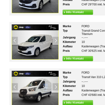
Aufbau
Kastenwagen (Tra
Preis
CHF 29'700 inkl. 
Info / Kontakt
Marke
FORD
Typ
Transit Grand Con
Titanium
Jahrgang
--.----
Kilometer
10
Aufbau
Kastenwagen (Tra
Preis
CHF 30'625 inkl. 
Info / Kontakt
Marke
FORD
Typ
Transit Van 310 L
Jahrgang
--.----
Kilometer
10
Aufbau
Kastenwagen (Tra
Preis
CHF 43'680 inkl. 
Info / Kontakt