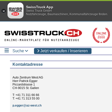
SwissTruck App
Swiss Truck GmbH
Nutzfahrzeuge, Baumaschinen, Kommunalfahrzeuge finden.
Suche
Jetzt verkaufen / Inserieren
Kontaktadresse
Auto Zentrum West AG
Herr Patrick Egger
Piccardstrasse 1
CH-9015 St. Gallen
T: +41 71 311 66 66
T: +41 71 313 55 00
p.egger@az-west.ch