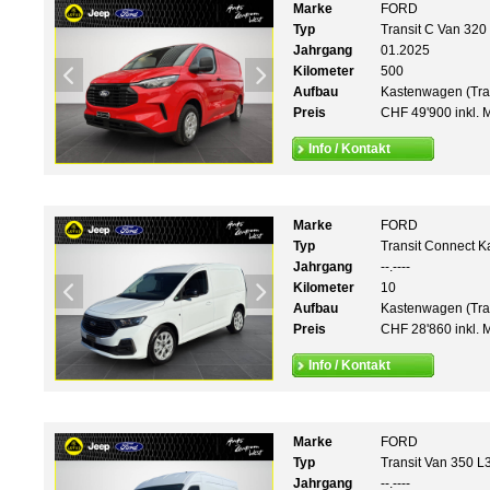
Marke
FORD
Typ
Transit C Van 320
Jahrgang
01.2025
Kilometer
500
Aufbau
Kastenwagen (Tra
Preis
CHF 49'900 inkl. 
Info / Kontakt
Marke
FORD
Typ
Transit Connect K
Jahrgang
--.----
Kilometer
10
Aufbau
Kastenwagen (Tra
Preis
CHF 28'860 inkl. 
Info / Kontakt
Marke
FORD
Typ
Transit Van 350 L
Jahrgang
--.----