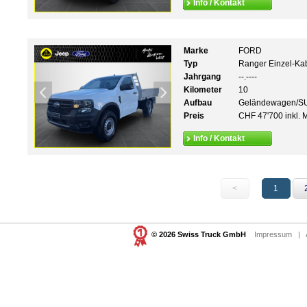
Info / Kontakt
Marke
FORD
Typ
Ranger Einzel-Kab
Jahrgang
--.----
Kilometer
10
Aufbau
Geländewagen/S
Preis
CHF 47'700 inkl. 
Info / Kontakt
<
1
© 2026 Swiss Truck GmbH
Impressum
|