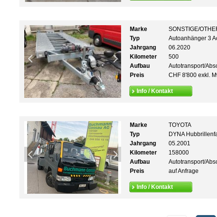
Marke
SONSTIGE/OTHE
Typ
Autoanhänger 3 A
Jahrgang
06.2020
Kilometer
500
Aufbau
Autotransport/Abs
Preis
CHF 8'800 exkl. M
Info / Kontakt
Marke
TOYOTA
Typ
DYNA Hubbrillenf
Jahrgang
05.2001
Kilometer
158000
Aufbau
Autotransport/Abs
Preis
auf Anfrage
Info / Kontakt