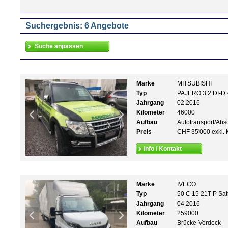
Suchergebnis: 6 Angebote
Marke
MITSUBISHI
Typ
PAJERO 3.2 DI-D 4
Jahrgang
02.2016
Kilometer
46000
Aufbau
Autotransport/Abs
Preis
CHF 35'000 exkl. 
Info / Kontakt
Marke
IVECO
Typ
50 C 15 21T P Sat
Jahrgang
04.2016
Kilometer
259000
Aufbau
Brücke-Verdeck