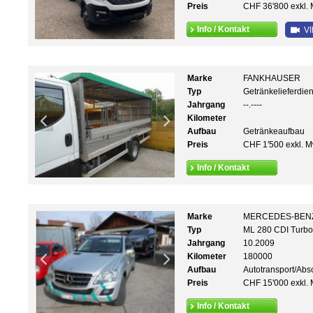
Preis
CHF 36'800 exkl. 
Info / Kontakt
VI
Marke
FANKHAUSER
Typ
Getränkelieferdien
Jahrgang
--.----
Kilometer
Aufbau
Getränkeaufbau
Preis
CHF 1'500 exkl. M
Info / Kontakt
Marke
MERCEDES-BEN
Typ
ML 280 CDI Turbo
Jahrgang
10.2009
Kilometer
180000
Aufbau
Autotransport/Abs
Preis
CHF 15'000 exkl. 
Info / Kontakt