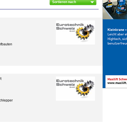
ufbauten
R
chlepper