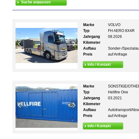
Marke
VOLVO
Typ
FH AERO 8X4R
Jahrgang
08.2026
Kilometer
Aufbau
Sonder-/Speziala
Preis
auf Anfrage
Info / Kontakt
Marke
SONSTIGE/OTHE
Typ
Hellfire One
Jahrgang
03.2021
Kilometer
Aufbau
Autotransport/Abs
Preis
auf Anfrage
Info / Kontakt