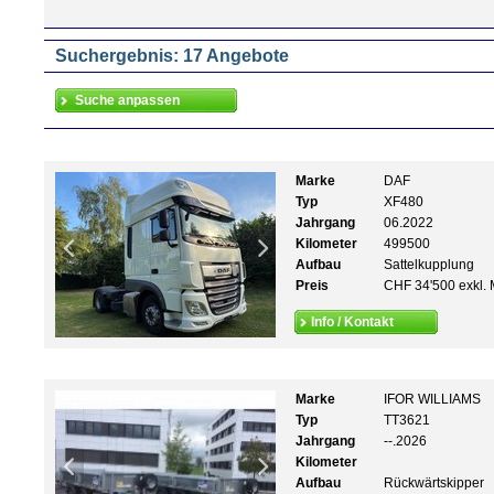
Suchergebnis: 17 Angebote
Marke
DAF
Typ
XF480
Jahrgang
06.2022
Kilometer
499500
Aufbau
Sattelkupplung
Preis
CHF 34'500 exkl. 
Info / Kontakt
Marke
IFOR WILLIAMS
Typ
TT3621
Jahrgang
--.2026
Kilometer
Aufbau
Rückwärtskipper