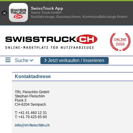
SwissTruck App
Swiss Truck GmbH
Nutzfahrzeuge, Baumaschinen, Kommunalfahrzeuge finden.
Suche
Jetzt verkaufen / Inserieren
Kontaktadresse
TRL Fleischlin GmbH
Stephan Fleischlin
Fluck 3
CH-6204 Sempach
T: +41 41 460 12 31
T: +41 79 425 65 60
info@trl-fleischlin.ch