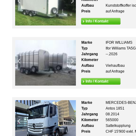
Aufbau
Kunststoffkoffer iso
Preis
auf Anfrage
Info / Kontakt
Marke
IFOR WILLIAMS
Typ
Ifor Williams TA5
Jahrgang
--.2026
Kilometer
Aufbau
Viehaufbau
Preis
auf Anfrage
Info / Kontakt
Marke
MERCEDES-BEN
Typ
Antos 1851
Jahrgang
08.2014
Kilometer
565000
Aufbau
Sattelkupplung
Preis
CHF 15'900 exkl. 