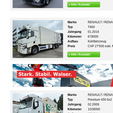
Info / Kontakt
Marke
RENAULT / REN
Typ
T460
Jahrgang
01.2016
Kilometer
678000
Aufbau
Kühlfahrzeug
Preis
CHF 27'500 exkl. 
Info / Kontakt
Marke
RENAULT / REN
Typ
Premium 450 6x2
Jahrgang
02.2009
Kilometer
1028000