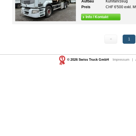
Aufbau
Kühlfahrzeug
Preis
CHF 6'500 exkl. M
Info / Kontakt
<
1
© 2026 Swiss Truck GmbH
Impressum
|