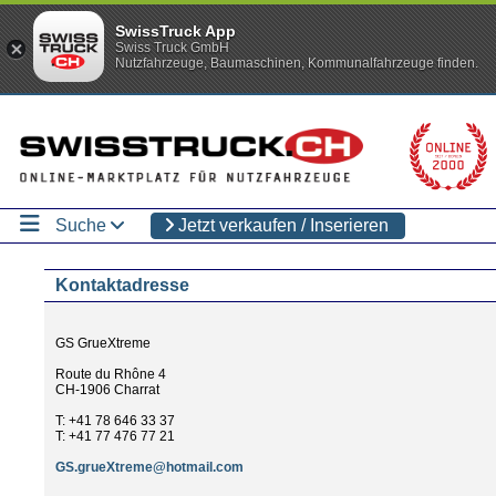
SwissTruck App
Swiss Truck GmbH
Nutzfahrzeuge, Baumaschinen, Kommunalfahrzeuge finden.
Suche
Jetzt verkaufen / Inserieren
Kontaktadresse
GS GrueXtreme
Route du Rhône 4
CH-1906 Charrat
T: +41 78 646 33 37
T: +41 77 476 77 21
GS.grueXtreme@hotmail.com