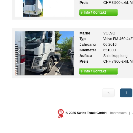
Preis
CHF 3'500 exkl. M
Info / Kontakt
Marke
VOLVO
Typ
Volvo FM-460 4x2
Jahrgang
06.2016
Kilometer
651000
Aufbau
Sattelkupplung
Preis
CHF 7'900 exkl. M
Info / Kontakt
<
1
© 2026 Swiss Truck GmbH
Impressum
|