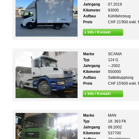
Jahrgang
07.2019
Kilometer
93000
Aufbau
Kühlfahrzeug
Preis
CHF 21'900 exkl. 
Info / Kontakt
Marke
SCANIA
Typ
124 G
Jahrgang
--.2002
Kilometer
550000
Aufbau
Sattelkupplung
Preis
CHF 15'600 exkl. 
Info / Kontakt
Marke
MAN
Typ
18. 363 FK
Jahrgang
08.2002
Kilometer
537700