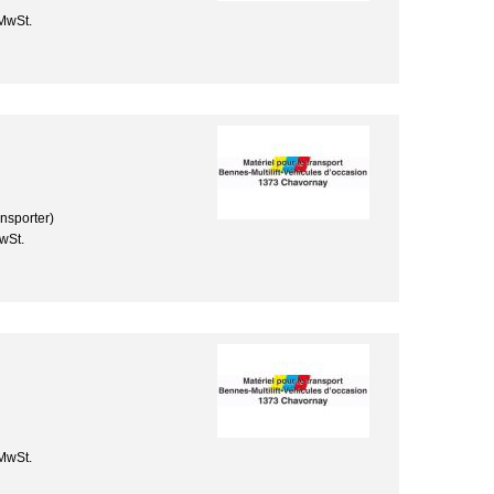
MwSt.
nsporter)
wSt.
MwSt.