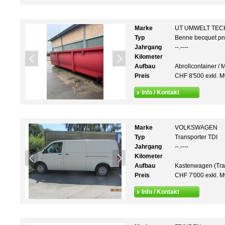
Marke
UT UMWELT TEC
Typ
Benne becquet p
Jahrgang
--.----
Kilometer
Aufbau
Abrollcontainer / 
Preis
CHF 8'500 exkl. M
Info / Kontakt
Marke
VOLKSWAGEN
Typ
Transporter TDI
Jahrgang
--.----
Kilometer
Aufbau
Kastenwagen (Tra
Preis
CHF 7'000 exkl. M
Info / Kontakt