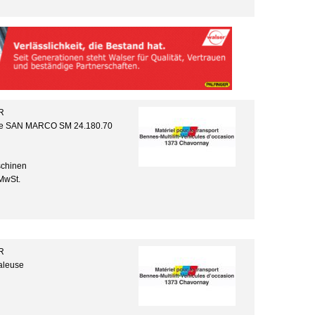
R
te SAN MARCO SM 24.180.70
schinen
MwSt.
R
aleuse