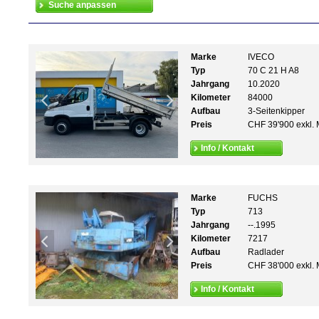
Marke
IVECO
Typ
70 C 21 H A8
Jahrgang
10.2020
Kilometer
84000
Aufbau
3-Seitenkipper
Preis
CHF 39'900 exkl. 
Info / Kontakt
Marke
FUCHS
Typ
713
Jahrgang
--.1995
Kilometer
7217
Aufbau
Radlader
Preis
CHF 38'000 exkl. 
Info / Kontakt