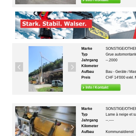
Info / Kontakt
Marke
SONSTIGE/OTHE
Typ
Grue automontan
Jahrgang
--.2000
Kilometer
Aufbau
Bau - Geräte / Ma
Preis
CHF 14'000 exkl. 
Info / Kontakt
Marke
SONSTIGE/OTHE
Typ
Lame à neige et s
Jahrgang
--.----
Kilometer
Aufbau
Kommunaldienst