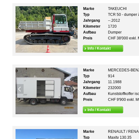
Marke
TAKEUCHI
Typ
TCR 50 - dumper à
Jahrgang
--.2012
Kilometer
1720
Aufbau
Dumper
Preis
CHF 38'000 exkl. 
Info / Kontakt
Marke
MERCEDES-BEN
Typ
914
Jahrgang
11.1988
Kilometer
232000
Aufbau
Kunststoffkoffer iso
Preis
CHF 9'900 exkl. M
Info / Kontakt
Marke
RENAULT / REN
Typ
Maxity 130.35