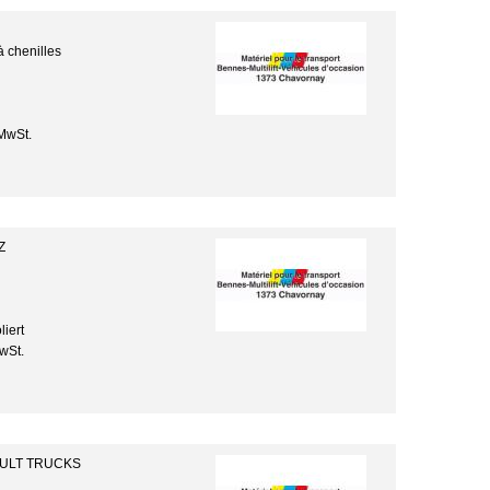
 chenilles
MwSt.
Z
liert
wSt.
AULT TRUCKS