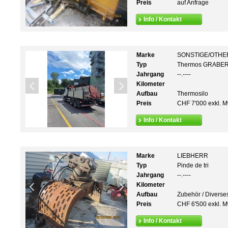
Preis
auf Anfrage
Info / Kontakt
Marke
SONSTIGE/OTHE
Typ
Thermos GRABE
Jahrgang
--.----
Kilometer
Aufbau
Thermosilo
Preis
CHF 7'000 exkl. M
Info / Kontakt
Marke
LIEBHERR
Typ
Pinde de tri
Jahrgang
--.----
Kilometer
Aufbau
Zubehör / Diverse
Preis
CHF 6'500 exkl. M
Info / Kontakt