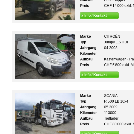
Aufbau
Absetzkipper
Preis
CHF 14'000 exkl. 
Info / Kontakt
Marke
CITROËN
Typ
Jumpy 1.6 HDi
Jahrgang
04.2008
Kilometer
Aufbau
Kastenwagen (Tra
Preis
CHF 5'800 exkl. M
Info / Kontakt
Marke
SCANIA
Typ
R 500 LB 10x4
Jahrgang
05.2009
Kilometer
113000
Aufbau
Tieflader
Preis
CHF 80'000 exkl. 