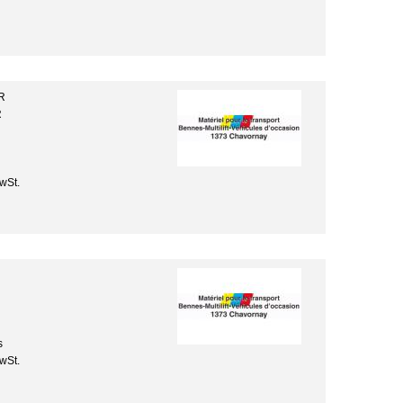
R
R
wSt.
s
wSt.