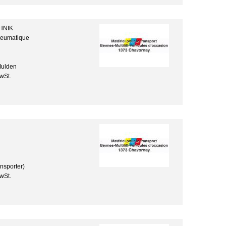
HNIK
neumatique
Mulden
wSt.
nsporter)
wSt.