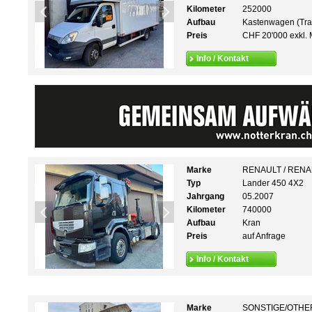
Kilometer
252000
Aufbau
Kastenwagen (Tra
Preis
CHF 20'000 exkl. 
Info / Kontakt
Marke
RENAULT / REN
Typ
Lander 450 4X2
Jahrgang
05.2007
Kilometer
740000
Aufbau
Kran
Preis
auf Anfrage
Info / Kontakt
Marke
SONSTIGE/OTHE