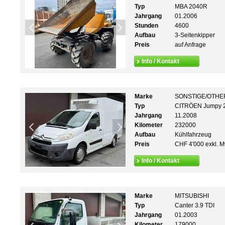
Typ
MBA 2040R
Jahrgang
01.2006
Stunden
4600
Aufbau
3-Seitenkipper
Preis
auf Anfrage
Info / Kontakt
Marke
SONSTIGE/OTHE
Typ
CITRÖEN Jumpy 2
Jahrgang
11.2008
Kilometer
232000
Aufbau
Kühlfahrzeug
Preis
CHF 4'000 exkl. M
Info / Kontakt
Marke
MITSUBISHI
Typ
Canter 3.9 TDI
Jahrgang
01.2003
Kilometer
179000