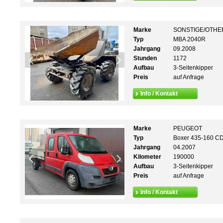
Marke
SONSTIGE/OTHE
Typ
MBA 2040R
Jahrgang
09.2008
Stunden
1172
Aufbau
3-Seitenkipper
Preis
auf Anfrage
Info / Kontakt
Marke
PEUGEOT
Typ
Boxer 435-160 C
Jahrgang
04.2007
Kilometer
190000
Aufbau
3-Seitenkipper
Preis
auf Anfrage
Info / Kontakt