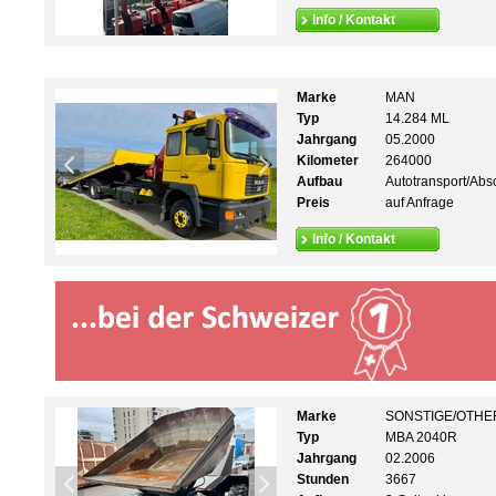
Info / Kontakt
Marke
MAN
Typ
14.284 ML
Jahrgang
05.2000
Kilometer
264000
Aufbau
Autotransport/Abs
Preis
auf Anfrage
Info / Kontakt
Marke
SONSTIGE/OTHE
Typ
MBA 2040R
Jahrgang
02.2006
Stunden
3667