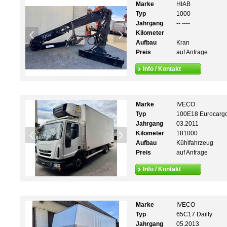
Marke
HIAB
Typ
1000
Jahrgang
--.----
Kilometer
Aufbau
Kran
Preis
auf Anfrage
Info / Kontakt
Marke
IVECO
Typ
100E18 Eurocarg
Jahrgang
03.2011
Kilometer
181000
Aufbau
Kühlfahrzeug
Preis
auf Anfrage
Info / Kontakt
Marke
IVECO
Typ
65C17 Dailly
Jahrgang
05.2013