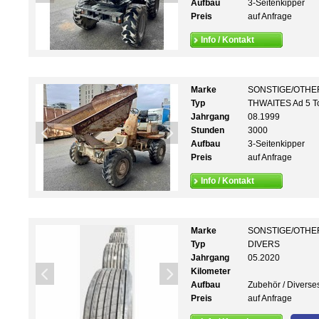
Aufbau
3-Seitenkipper
Preis
auf Anfrage
Info / Kontakt
Marke
SONSTIGE/OTHE
Typ
THWAITES Ad 5 T
Jahrgang
08.1999
Stunden
3000
Aufbau
3-Seitenkipper
Preis
auf Anfrage
Info / Kontakt
Marke
SONSTIGE/OTHE
Typ
DIVERS
Jahrgang
05.2020
Kilometer
Aufbau
Zubehör / Diverse
Preis
auf Anfrage