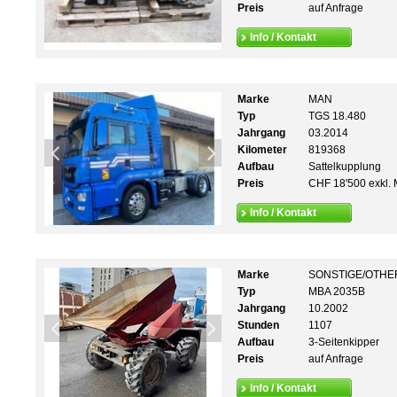
Preis
auf Anfrage
Info / Kontakt
Marke
MAN
Typ
TGS 18.480
Jahrgang
03.2014
Kilometer
819368
Aufbau
Sattelkupplung
Preis
CHF 18'500 exkl. 
Info / Kontakt
Marke
SONSTIGE/OTHE
Typ
MBA 2035B
Jahrgang
10.2002
Stunden
1107
Aufbau
3-Seitenkipper
Preis
auf Anfrage
Info / Kontakt