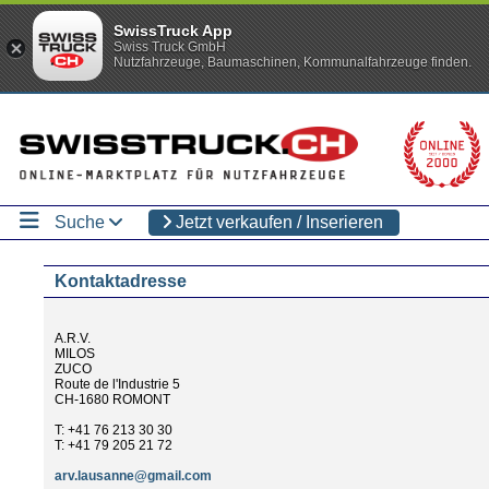
SwissTruck App
Swiss Truck GmbH
Nutzfahrzeuge, Baumaschinen, Kommunalfahrzeuge finden.
Suche
Jetzt verkaufen / Inserieren
Kontaktadresse
A.R.V.
MILOS
ZUCO
Route de l'Industrie 5
CH-1680 ROMONT
T: +41 76 213 30 30
T: +41 79 205 21 72
arv.lausanne@gmail.com