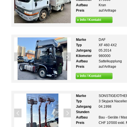
Aufbau
Kran
Preis
auf Anfrage
Info / Kontakt
Marke
DAF
Typ
XF 460 4X2
Jahrgang
05.2014
Kilometer
980000
Aufbau
Sattelkupplung
Preis
auf Anfrage
Info / Kontakt
Marke
SONSTIGE/OTHE
Typ
3 Skyjack Nacelle
Jahrgang
04.1998
Stunden
Aufbau
Bau - Geräte / Ma
Preis
CHF 10'000 exkl. 