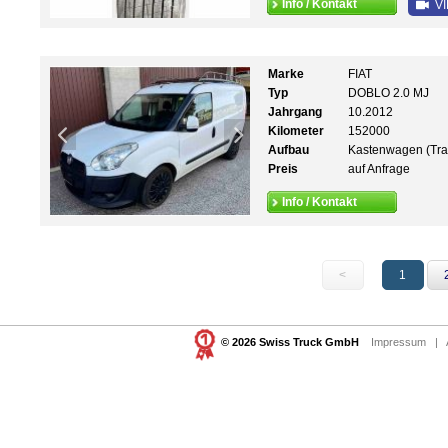
Info / Kontakt
VI
Marke
FIAT
Typ
DOBLO 2.0 MJ
Jahrgang
10.2012
Kilometer
152000
Aufbau
Kastenwagen (Tra
Preis
auf Anfrage
Info / Kontakt
<
1
© 2026 Swiss Truck GmbH
Impressum
|