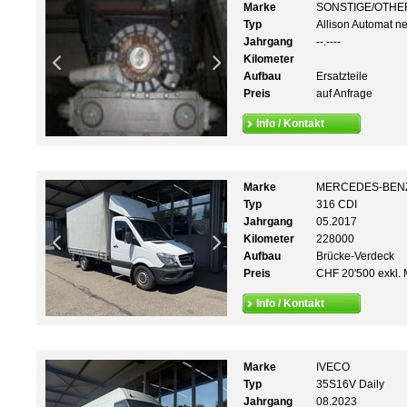
Marke
SONSTIGE/OTHE
Typ
Allison Automat n
Jahrgang
--.----
Kilometer
Aufbau
Ersatzteile
Preis
auf Anfrage
Info / Kontakt
Marke
MERCEDES-BEN
Typ
316 CDI
Jahrgang
05.2017
Kilometer
228000
Aufbau
Brücke-Verdeck
Preis
CHF 20'500 exkl. 
Info / Kontakt
Marke
IVECO
Typ
35S16V Daily
Jahrgang
08.2023