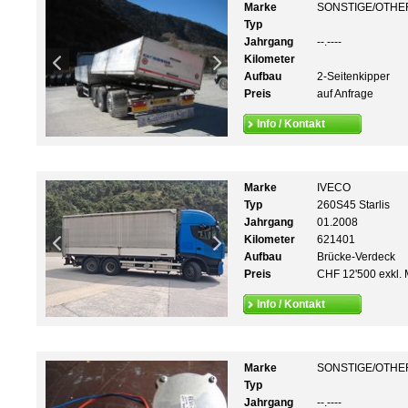
Marke
SONSTIGE/OTHE
Typ
Jahrgang
--.----
Kilometer
Aufbau
2-Seitenkipper
Preis
auf Anfrage
Info / Kontakt
Marke
IVECO
Typ
260S45 Starlis
Jahrgang
01.2008
Kilometer
621401
Aufbau
Brücke-Verdeck
Preis
CHF 12'500 exkl. 
Info / Kontakt
Marke
SONSTIGE/OTHE
Typ
Jahrgang
--.----