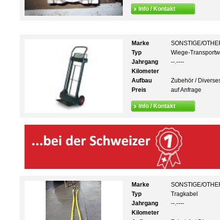
Info / Kontakt
Marke
SONSTIGE/OTHE
Typ
Wiege-Transport
Jahrgang
--.----
Kilometer
Aufbau
Zubehör / Diverse
Preis
auf Anfrage
Info / Kontakt
Marke
SONSTIGE/OTHE
Typ
Tragkabel
Jahrgang
--.----
Kilometer