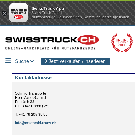
SwissTruck App
Swiss Truck GmbH
Nutzfahrzeuge, Baumaschinen, Kommunalfahrzeuge finden.
Suche
Jetzt verkaufen / Inserieren
Kontaktadresse
Schmid Transporte
Herr Mario Schmid
Postfach 33
CH-3942 Raron (VS)
T: +41 79 205 35 55
info@mschmid-trans.ch