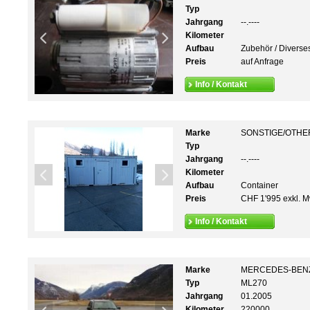
Typ
Jahrgang
--.----
Kilometer
Aufbau
Zubehör / Diverse
Preis
auf Anfrage
Info / Kontakt
Marke
SONSTIGE/OTHE
Typ
Jahrgang
--.----
Kilometer
Aufbau
Container
Preis
CHF 1'995 exkl. M
Info / Kontakt
Marke
MERCEDES-BEN
Typ
ML270
Jahrgang
01.2005
Kilometer
220000