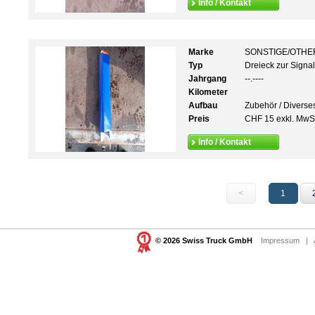
Info / Kontakt
Marke
SONSTIGE/OTHE
Typ
Dreieck zur Signal
Jahrgang
--.----
Kilometer
Aufbau
Zubehör / Diverse
Preis
CHF 15 exkl. MwS
Info / Kontakt
<
1
© 2026 Swiss Truck GmbH
Impressum
|