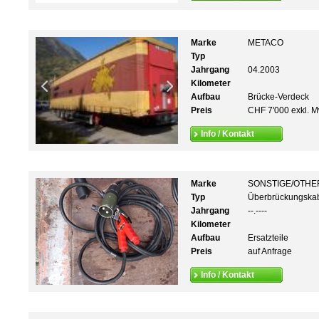
Marke
METACO
Typ
Jahrgang
04.2003
Kilometer
Aufbau
Brücke-Verdeck
Preis
CHF 7'000 exkl. M
Info / Kontakt
Marke
SONSTIGE/OTHE
Typ
Überbrückungska
Jahrgang
--.----
Kilometer
Aufbau
Ersatzteile
Preis
auf Anfrage
Info / Kontakt