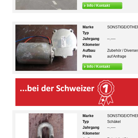
Info / Kontakt
Marke
SONSTIGE/OTHE
Typ
Jahrgang
--.----
Kilometer
Aufbau
Zubehör / Diverse
Preis
auf Anfrage
Info / Kontakt
Marke
SONSTIGE/OTHE
Typ
Schäkel
Jahrgang
--.----
Kilometer