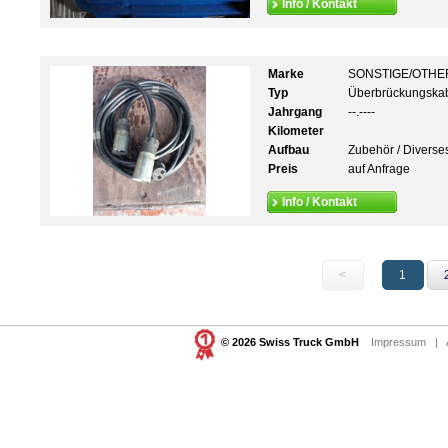
Info / Kontakt
Marke
SONSTIGE/OTHE
Typ
Überbrückungska
Jahrgang
--.----
Kilometer
Aufbau
Zubehör / Diverse
Preis
auf Anfrage
Info / Kontakt
<
1
© 2026 Swiss Truck GmbH
Impressum
|