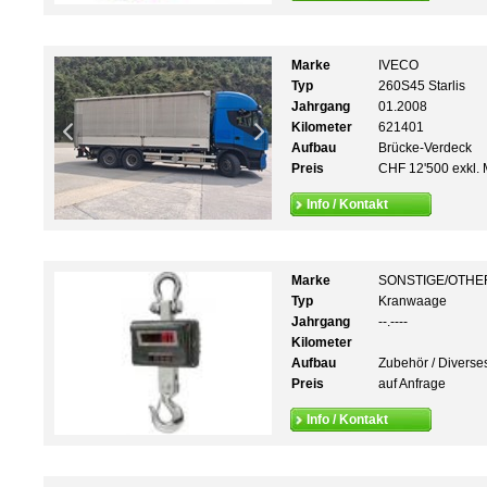
Marke
IVECO
Typ
260S45 Starlis
Jahrgang
01.2008
Kilometer
621401
Aufbau
Brücke-Verdeck
Preis
CHF 12'500 exkl. 
Info / Kontakt
Marke
SONSTIGE/OTHE
Typ
Kranwaage
Jahrgang
--.----
Kilometer
Aufbau
Zubehör / Diverse
Preis
auf Anfrage
Info / Kontakt