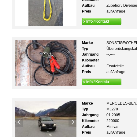
Aufbau
Zubehör / Diverse
Preis
auf Anfrage
Info / Kontakt
Marke
SONSTIGE/OTHE
Typ
Überbrückungska
Jahrgang
--.----
Kilometer
Aufbau
Ersatzteile
Preis
auf Anfrage
Info / Kontakt
Marke
MERCEDES-BEN
Typ
ML270
Jahrgang
01.2005
Kilometer
220000
Aufbau
Minivan
Preis
auf Anfrage