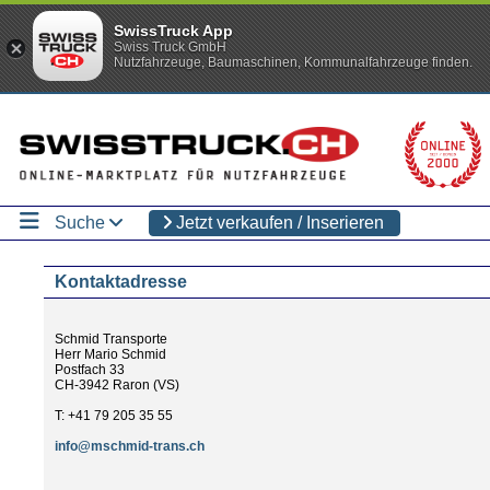
SwissTruck App
Swiss Truck GmbH
Nutzfahrzeuge, Baumaschinen, Kommunalfahrzeuge finden.
Suche
Jetzt verkaufen / Inserieren
Kontaktadresse
Schmid Transporte
Herr Mario Schmid
Postfach 33
CH-3942 Raron (VS)
T: +41 79 205 35 55
info@mschmid-trans.ch