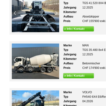
Typ
TGS 41.520 8X4 B
Jahrgang
12.2025
Kilometer
Aufbau
Absetzkipper
Preis
CHF 155'900 exkl
Info / Kontakt
Marke
MAN
Typ
TGS 35.480 8x4 
Jahrgang
12.2025
Kilometer
Aufbau
Betonmischer
Preis
CHF 174'900 exkl
Info / Kontakt
Marke
VOLVO
Typ
FH540 6X4 E6/Ret
Jahrgang
04.2026
Kilometer