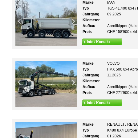
Marke
MAN
Typ
TGS 41.400 8x4 
Jahrgang
09.2025
Kilometer
Aufbau
Abrollkipper (Hak
Preis
CHF 158'900 exkl
Info / Kontakt
Marke
VOLVO
Typ
FMX 500 8x4 Abrol
Jahrgang
11.2025
Kilometer
Aufbau
Abrollkipper (Hak
Preis
CHF 271'900 exkl
Info / Kontakt
Marke
RENAULT / REN
Typ
K480 8X4 Euro6e M
Jahrgang
01.2026