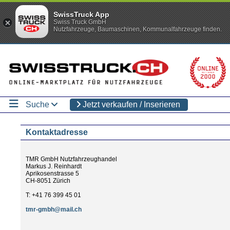
SwissTruck App
Swiss Truck GmbH
Nutzfahrzeuge, Baumaschinen, Kommunalfahrzeuge finden.
Suche
Jetzt verkaufen / Inserieren
Kontaktadresse
TMR GmbH Nutzfahrzeughandel
Markus J. Reinhardt
Aprikosenstrasse 5
CH-8051 Zürich
T: +41 76 399 45 01
tmr-gmbh@mail.ch