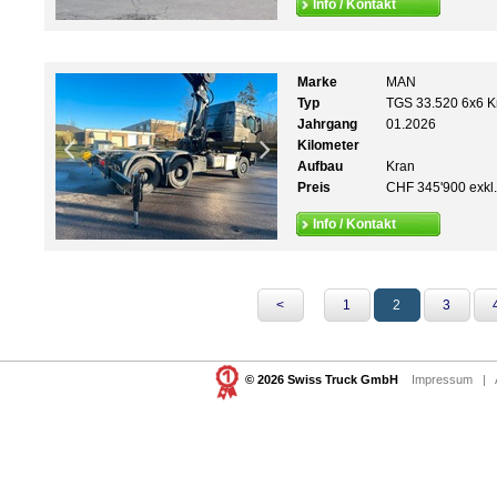
Info / Kontakt
Marke
MAN
Typ
TGS 33.520 6x6 Kr
Jahrgang
01.2026
Kilometer
Aufbau
Kran
Preis
CHF 345'900 exkl
Info / Kontakt
<
1
2
3
© 2026 Swiss Truck GmbH
Impressum
|