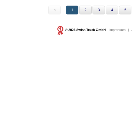
<
1
2
3
4
5
© 2026 Swiss Truck GmbH
Impressum
|