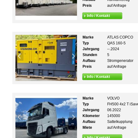
Preis
auf Anfrage
Info / Kontakt
Marke
ATLAS COPCO
Typ
QAS 160-5
Jahrgang
--.2024
Stunden
5
Aufbau
Stromgenerator
Preis
auf Anfrage
Info / Kontakt
Marke
VOLVO
Typ
FH500 4x2 T iSav
Jahrgang
06.2022
Kilometer
145000
Aufbau
Sattelkupplung
Miete
auf Anfrage
Info / Kontakt