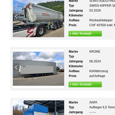
Marke
SONSTIGE/OTHE
Typ
SWISS-KIPPER St
Jahrgang
03.2026
Kilometer
Aufbau
Rückwärtskipper
Preis
CHF 40'500 exkl. 
Info / Kontakt
Marke
KRONE
Typ
Jahrgang
06.2024
Kilometer
Aufbau
Kühlfahrzeug
Preis
auf Anfrage
Info / Kontakt
Marke
ANFA
Typ
Auflieger 6,5 Ton
Jahrgang
--.----