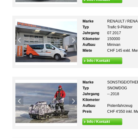
Marke
RENAULT / REN
Typ
Trafic 9-Plätzer
Jahrgang
07.2017
Kilometer
150000
Aufbau
Minivan
Miete
CHF 145 exkl. Mw
Info / Kontakt
Marke
SONSTIGE/OTHE
Typ
SNOWDOG
Jahrgang
--.2018
Kilometer
Aufbau
Pistenfahrzeug
Preis
CHF 4'350 inkl. M
Info / Kontakt