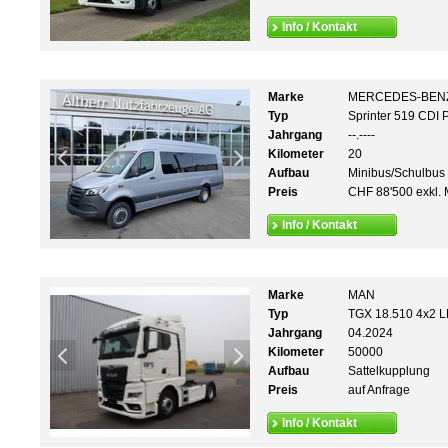
Info / Kontakt
Marke
MERCEDES-BEN
Typ
Sprinter 519 CDI
Jahrgang
--.----
Kilometer
20
Aufbau
Minibus/Schulbus
Preis
CHF 88'500 exkl. 
Info / Kontakt
Marke
MAN
Typ
TGX 18.510 4x2 L
Jahrgang
04.2024
Kilometer
50000
Aufbau
Sattelkupplung
Preis
auf Anfrage
Info / Kontakt