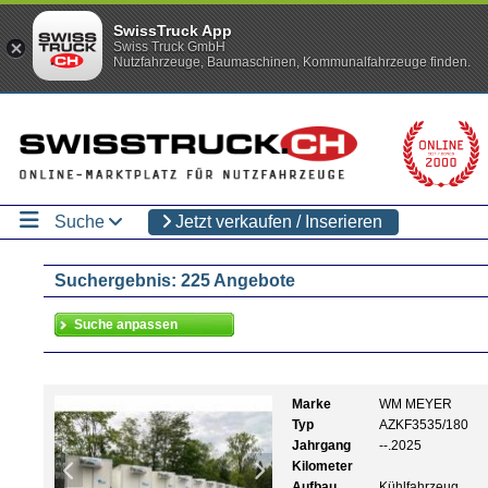
SwissTruck App
Swiss Truck GmbH
Nutzfahrzeuge, Baumaschinen, Kommunalfahrzeuge finden.
Suche
Jetzt verkaufen / Inserieren
Suchergebnis: 225 Angebote
Marke
WM MEYER
Typ
AZKF3535/180
Jahrgang
--.2025
Kilometer
Aufbau
Kühlfahrzeug