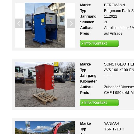
Marke
BERGMANN
Typ
Bergmann Pack-St
Jahrgang
11.2022
Stunden
20
Aufbau
Abrollcontainer / 
Preis
auf Anfrage
Info / Kontakt
Marke
SONSTIGE/OTHE
Typ
AVS 160-K100-EN
Jahrgang
--.----
Kilometer
Aufbau
Zubehör / Diverse
Preis
CHF 1'950 exkl. M
Info / Kontakt
Marke
YANMAR
Typ
YSR 1710 H