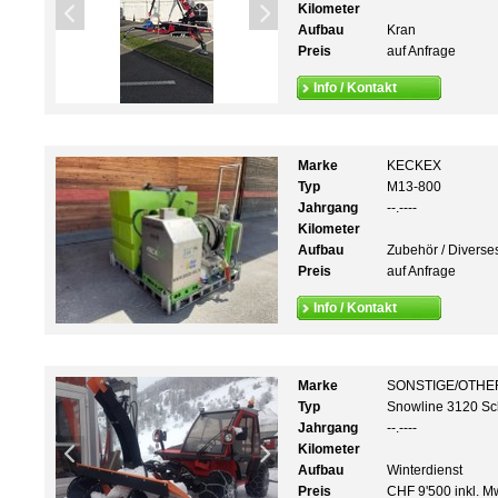
Kilometer
Aufbau
Kran
Preis
auf Anfrage
Info / Kontakt
Marke
KECKEX
Typ
M13-800
Jahrgang
--.----
Kilometer
Aufbau
Zubehör / Diverse
Preis
auf Anfrage
Info / Kontakt
Marke
SONSTIGE/OTHE
Typ
Snowline 3120 Sc
Jahrgang
--.----
Kilometer
Aufbau
Winterdienst
Preis
CHF 9'500 inkl. M