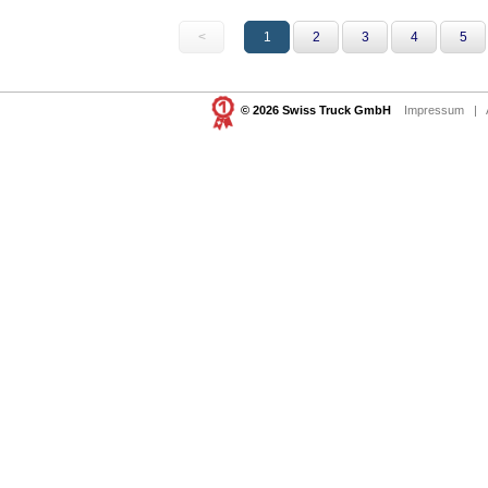
<
1
2
3
4
5
© 2026 Swiss Truck GmbH
Impressum
|