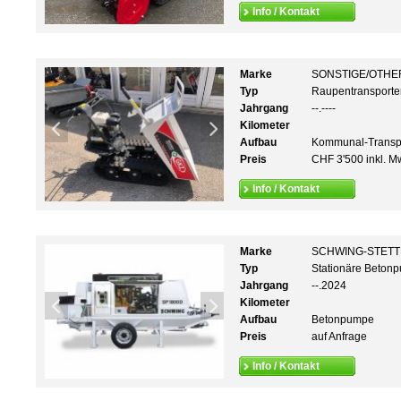
Info / Kontakt
Marke
SONSTIGE/OTHE
Typ
Raupentransporte
Jahrgang
--.----
Kilometer
Aufbau
Kommunal-Transp
Preis
CHF 3'500 inkl. M
Info / Kontakt
Marke
SCHWING-STET
Typ
Stationäre Beton
Jahrgang
--.2024
Kilometer
Aufbau
Betonpumpe
Preis
auf Anfrage
Info / Kontakt