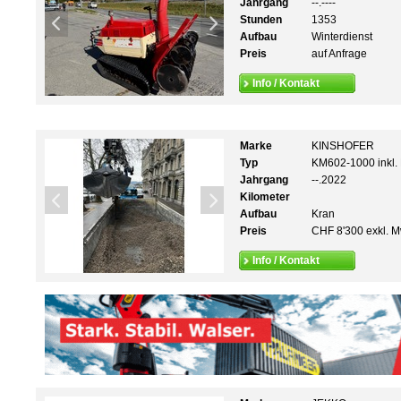
Jahrgang
--.----
Stunden
1353
Aufbau
Winterdienst
Preis
auf Anfrage
Info / Kontakt
Marke
KINSHOFER
Typ
KM602-1000 inkl.
Jahrgang
--.2022
Kilometer
Aufbau
Kran
Preis
CHF 8'300 exkl. M
Info / Kontakt