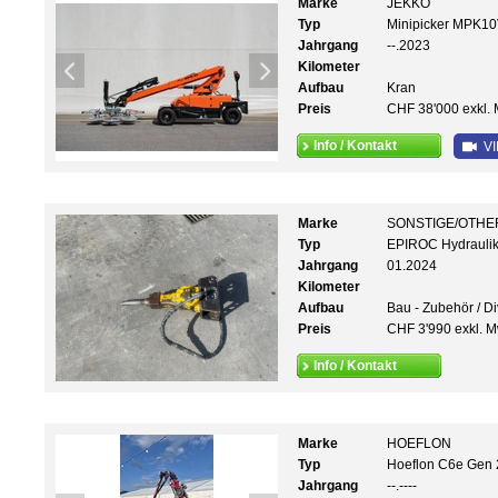
Marke
JEKKO
Typ
Minipicker MPK10
Jahrgang
--.2023
Kilometer
Aufbau
Kran
Preis
CHF 38'000 exkl. 
Info / Kontakt
VI
Marke
SONSTIGE/OTHE
Typ
EPIROC Hydrauli
Jahrgang
01.2024
Kilometer
Aufbau
Bau - Zubehör / D
Preis
CHF 3'990 exkl. M
Info / Kontakt
Marke
HOEFLON
Typ
Hoeflon C6e Gen 
Jahrgang
--.----