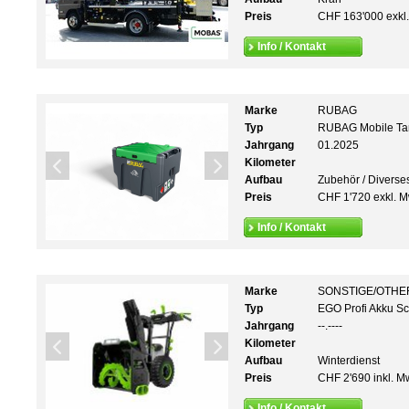
Preis
CHF 163'000 exkl
Info / Kontakt
Marke
RUBAG
Typ
RUBAG Mobile Ta
Jahrgang
01.2025
Kilometer
Aufbau
Zubehör / Diverse
Preis
CHF 1'720 exkl. M
Info / Kontakt
Marke
SONSTIGE/OTHE
Typ
EGO Profi Akku S
Jahrgang
--.----
Kilometer
Aufbau
Winterdienst
Preis
CHF 2'690 inkl. M
Info / Kontakt