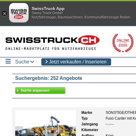
SwissTruck App
Swiss Truck GmbH
Nutzfahrzeuge, Baumaschinen, Kommunalfahrzeuge finden.
Suche
Jetzt verkaufen / Inserieren
Suchergebnis: 252 Angebote
Marke
SONSTIGE/OTHE
Typ
Fuso Canter mit 
Jahrgang
--.----
Kilometer
Aufbau
Kran