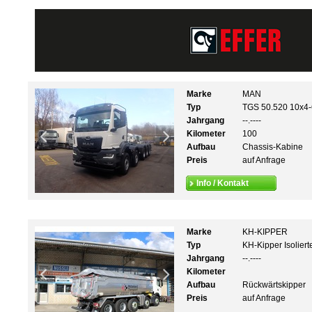
Marke
MAN
Typ
TGS 50.520 10x4-
Jahrgang
--.----
Kilometer
100
Aufbau
Chassis-Kabine
Preis
auf Anfrage
Info / Kontakt
Marke
KH-KIPPER
Typ
KH-Kipper Isolier
Jahrgang
--.----
Kilometer
Aufbau
Rückwärtskipper
Preis
auf Anfrage