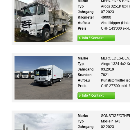
Marke
MERCEDES-BEN
Typ
Arocs 3251K 8x4 
Jahrgang
07.2023
Kilometer
49000
Aufbau
Abrollkipper (Hak
Preis
CHF 143'000 exkl
Info / Kontakt
Marke
MERCEDES-BEN
Typ
Atego 1324 4x2 Ko
Jahrgang
03.2019
Stunden
7821
Aufbau
Kunststoffkoffer iso
Preis
CHF 27'500 exkl. 
Info / Kontakt
Marke
SONSTIGE/OTHE
Typ
Möslein TA3
Jahrgang
02.2023