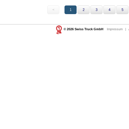
<
1
2
3
4
5
© 2026 Swiss Truck GmbH
Impressum
|