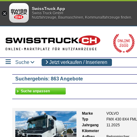
SwissTruck App
Swiss Truck GmbH
Nutzfahrzeuge, Baumaschinen, Kommunalfahrzeuge finden.
Suche
Jetzt verkaufen / Inserieren
Suchergebnis: 863 Angebote
Marke
VOLVO
Typ
FMX 430 8X4 FML
Jahrgang
11.2025
Kilometer
Aufbau
Betonmischer