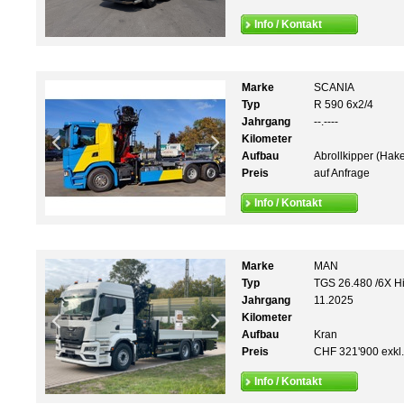
Info / Kontakt
Marke
SCANIA
Typ
R 590 6x2/4
Jahrgang
--.----
Kilometer
Aufbau
Abrollkipper (Hak
Preis
auf Anfrage
Info / Kontakt
Marke
MAN
Typ
TGS 26.480 /6X H
Jahrgang
11.2025
Kilometer
Aufbau
Kran
Preis
CHF 321'900 exkl
Info / Kontakt