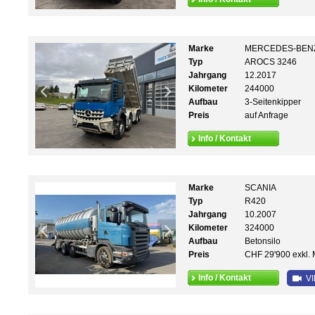
Marke
MERCEDES-BEN
Typ
AROCS 3246
Jahrgang
12.2017
Kilometer
244000
Aufbau
3-Seitenkipper
Preis
auf Anfrage
Info / Kontakt
Marke
SCANIA
Typ
R420
Jahrgang
10.2007
Kilometer
324000
Aufbau
Betonsilo
Preis
CHF 29'900 exkl. 
Info / Kontakt
VI