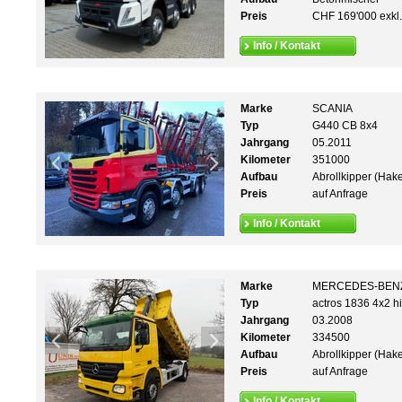
Preis
CHF 169'000 exkl
Info / Kontakt
Marke
SCANIA
Typ
G440 CB 8x4
Jahrgang
05.2011
Kilometer
351000
Aufbau
Abrollkipper (Hak
Preis
auf Anfrage
Info / Kontakt
Marke
MERCEDES-BEN
Typ
actros 1836 4x2 
Jahrgang
03.2008
Kilometer
334500
Aufbau
Abrollkipper (Hak
Preis
auf Anfrage
Info / Kontakt