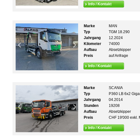
Info / Kontakt
Marke
MAN
Typ
TGM 18.290
Jahrgang
12.2024
Kilometer
74000
Aufbau
Absetzkipper
Preis
auf Anfrage
Info / Kontakt
Marke
SCANIA
Typ
P360 LB 6x2 Gigan
Jahrgang
04.2014
Stunden
19208
Aufbau
Absetzkipper
Preis
CHF 19'000 exkl. 
Info / Kontakt