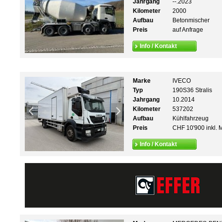
Jahrgang
--.2023
Kilometer
2000
Aufbau
Betonmischer
Preis
auf Anfrage
Info / Kontakt
Marke
IVECO
Typ
190S36 Stralis
Jahrgang
10.2014
Kilometer
537202
Aufbau
Kühlfahrzeug
Preis
CHF 10'900 inkl. 
Info / Kontakt