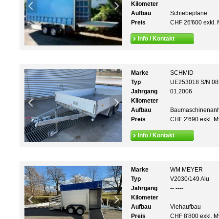
Kilometer
Aufbau
Schiebeplane
Preis
CHF 26'600 exkl. 
Info / Kontakt
Marke
SCHMID
Typ
UE253018 S/N 08
Jahrgang
01.2006
Kilometer
Aufbau
Baumaschinenan
Preis
CHF 2'690 exkl. M
Info / Kontakt
Marke
WM MEYER
Typ
V2030/149 Alu
Jahrgang
--.----
Kilometer
Aufbau
Viehaufbau
Preis
CHF 8'800 exkl. M