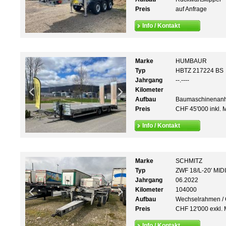
Preis
auf Anfrage
Info / Kontakt
Marke
HUMBAUR
Typ
HBTZ 217224 BS
Jahrgang
--.----
Kilometer
Aufbau
Baumaschinenan
Preis
CHF 45'000 inkl. 
Info / Kontakt
Marke
SCHMITZ
Typ
ZWF 18/L-20' MIDI
Jahrgang
06.2022
Kilometer
104000
Aufbau
Wechselrahmen / 
Preis
CHF 12'000 exkl. 
Info / Kontakt