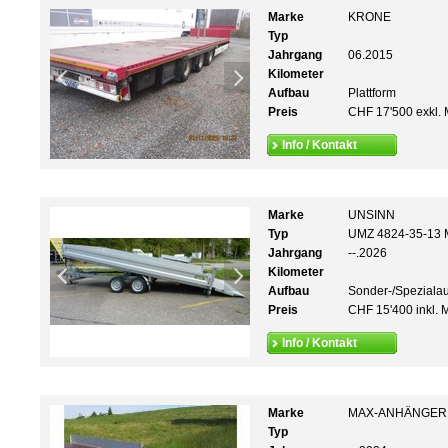
Marke
KRONE
Typ
Jahrgang
06.2015
Kilometer
Aufbau
Plattform
Preis
CHF 17'500 exkl. 
Info / Kontakt
Marke
UNSINN
Typ
UMZ 4824-35-13 M
Jahrgang
--.2026
Kilometer
Aufbau
Sonder-/Speziala
Preis
CHF 15'400 inkl. 
Info / Kontakt
Marke
MAX-ANHÄNGER
Typ