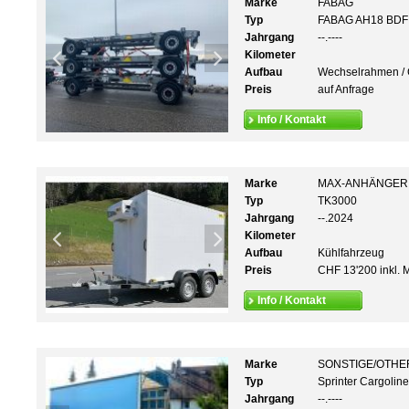
Marke
FABAG
Typ
FABAG AH18 BDF 
Jahrgang
--.----
Kilometer
Aufbau
Wechselrahmen / 
Preis
auf Anfrage
Info / Kontakt
Marke
MAX-ANHÄNGER
Typ
TK3000
Jahrgang
--.2024
Kilometer
Aufbau
Kühlfahrzeug
Preis
CHF 13'200 inkl. 
Info / Kontakt
Marke
SONSTIGE/OTHE
Typ
Sprinter Cargoline
Jahrgang
--.----