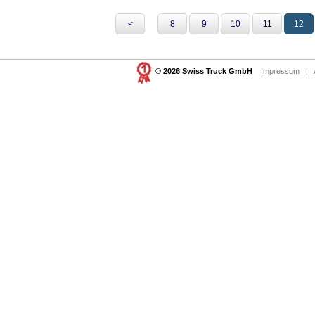
<
8
9
10
11
12
© 2026 Swiss Truck GmbH
Impressum
|