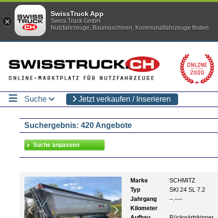
SwissTruck App
Swiss Truck GmbH
Nutzfahrzeuge, Baumaschinen, Kommunalfahrzeuge finden.
Suche
Jetzt verkaufen / Inserieren
Suchergebnis: 420 Angebote
Marke
SCHMITZ
Typ
SKI 24 SL 7.2
Jahrgang
--.----
Kilometer
Aufbau
Rückwärtskipper