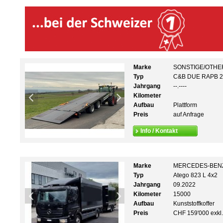
Marke
SONSTIGE/OTHE
Typ
C&B DUE RAPB 2
Jahrgang
--.----
Kilometer
Aufbau
Plattform
Preis
auf Anfrage
Info / Kontakt
Marke
MERCEDES-BEN
Typ
Atego 823 L 4x2
Jahrgang
09.2022
Kilometer
15000
Aufbau
Kunststoffkoffer
Preis
CHF 159'000 exkl