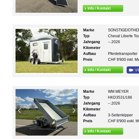
Info / Kontakt
Marke
SONSTIGE/OTHE
Typ
Cheval Liberte To
Jahrgang
--.2026
Kilometer
Aufbau
Pferdetransporter
Preis
CHF 9'800 inkl. M
Info / Kontakt
VI
Marke
WM MEYER
Typ
HKD3531/186
Jahrgang
--.2026
Kilometer
Aufbau
3-Seitenkipper
Preis
CHF 8'900 exkl. M
Info / Kontakt