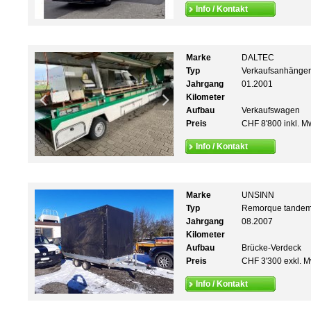
Info / Kontakt
Marke
DALTEC
Typ
Verkaufsanhänger
Jahrgang
01.2001
Kilometer
Aufbau
Verkaufswagen
Preis
CHF 8'800 inkl. M
Info / Kontakt
Marke
UNSINN
Typ
Remorque tandem
Jahrgang
08.2007
Kilometer
Aufbau
Brücke-Verdeck
Preis
CHF 3'300 exkl. M
Info / Kontakt