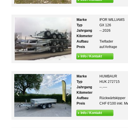
Marke
IFOR WILLIAMS
Typ
GX 126
Jahrgang
--.2026
Kilometer
Aufbau
Tieflader
Preis
auf Anfrage
Info / Kontakt
Marke
HUMBAUR
Typ
HUK 272715
Jahrgang
--.----
Kilometer
Aufbau
Rückwärtskipper
Preis
CHF 6'100 inkl. M
Info / Kontakt