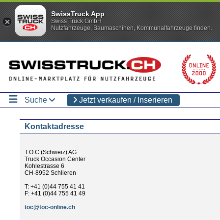
SwissTruck App
Swiss Truck GmbH
Nutzfahrzeuge, Baumaschinen, Kommunalfahrzeuge finden.
Suche
Jetzt verkaufen / Inserieren
Kontaktadresse
T.O.C (Schweiz) AG
Truck Occasion Center
Kohlestrasse 6
CH-8952 Schlieren
T: +41 (0)44 755 41 41
F: +41 (0)44 755 41 49
toc@toc-online.ch