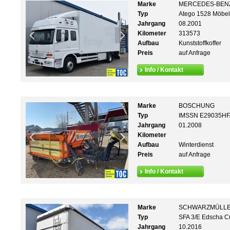
Marke
MERCEDES-BEN
Typ
Atego 1528 Möbel/
Jahrgang
08.2001
Kilometer
313573
Aufbau
Kunststoffkoffer
Preis
auf Anfrage
Info / Kontakt
Marke
BOSCHUNG
Typ
IMSSN E29035HFA 
Jahrgang
01.2008
Kilometer
Aufbau
Winterdienst
Preis
auf Anfrage
Info / Kontakt
Marke
SCHWARZMÜLL
Typ
SFA 3/E Edscha 
Jahrgang
10.2016