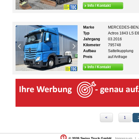
Info / Kontakt
Marke
MERCEDES-BEN
Typ
Actros 1843 LS E6
Jahrgang
03.2016
Kilometer
795748
Aufbau
Sattelkupplung
Preis
auf Anfrage
Info / Kontakt
<
1
© 2026 Swiss Truck GmbH
Impressum
|