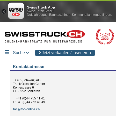
SwissTruck App
Swiss Truck GmbH
Nutzfahrzeuge, Baumaschinen, Kommunalfahrzeuge finden.
Suche
Jetzt verkaufen / Inserieren
Kontaktadresse
T.O.C (Schweiz) AG
Truck Occasion Center
Kohlestrasse 6
CH-8952 Schlieren
T: +41 (0)44 755 41 41
F: +41 (0)44 755 41 49
toc@toc-online.ch