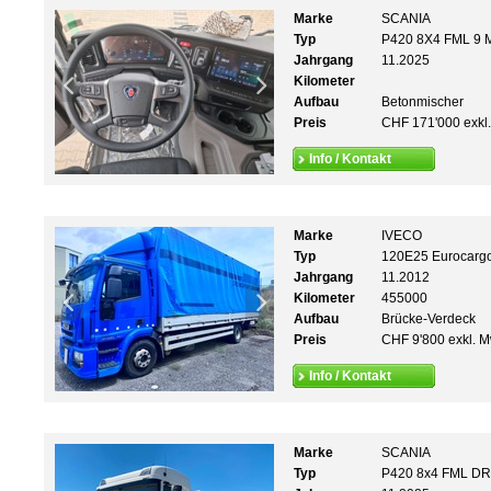
Marke
SCANIA
Typ
P420 8X4 FML 9 
Jahrgang
11.2025
Kilometer
Aufbau
Betonmischer
Preis
CHF 171'000 exkl
Info / Kontakt
Marke
IVECO
Typ
120E25 Eurocarg
Jahrgang
11.2012
Kilometer
455000
Aufbau
Brücke-Verdeck
Preis
CHF 9'800 exkl. M
Info / Kontakt
Marke
SCANIA
Typ
P420 8x4 FML D