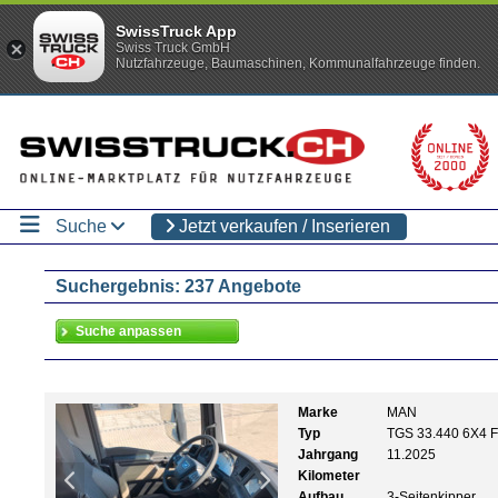
SwissTruck App
Swiss Truck GmbH
Nutzfahrzeuge, Baumaschinen, Kommunalfahrzeuge finden.
Suche
Jetzt verkaufen / Inserieren
Suchergebnis: 237 Angebote
Marke
MAN
Typ
TGS 33.440 6X4 F
Jahrgang
11.2025
Kilometer
Aufbau
3-Seitenkipper