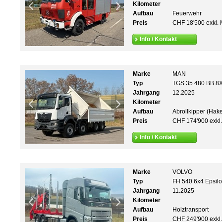
Kilometer
Aufbau
Feuerwehr
Preis
CHF 18'500 exkl. 
Info / Kontakt
Marke
MAN
Typ
TGS 35.480 BB 8X
Jahrgang
12.2025
Kilometer
Aufbau
Abrollkipper (Hak
Preis
CHF 174'900 exkl
Info / Kontakt
Marke
VOLVO
Typ
FH 540 6x4 Epsilo
Jahrgang
11.2025
Kilometer
Aufbau
Holztransport
Preis
CHF 249'900 exkl