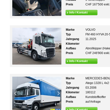
Preis
CHF 167'500 exkl
Info / Kontakt
Marke
VOLVO
Typ
FM 460 HYVA 20-5
Jahrgang
11.2025
Kilometer
Aufbau
Abrollkipper (Hak
Preis
CHF 246'900 exkl
Info / Kontakt
Marke
MERCEDES-BEN
Typ
Atego 1328 L 4x2
Jahrgang
03.2006
Kilometer
180112
Aufbau
Kunststoffkoffer
Preis
auf Anfrage
Info / Kontakt