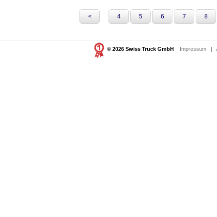
<
4
5
6
7
8
© 2026 Swiss Truck GmbH
Impressum
|