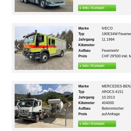
Info / Kontakt
Marke
IVECO
Typ
190E34W Feuerw
Jahrgang
11.1994
Kilometer
Aufbau
Feuerwehr
Preis
CHF 29'500 inkl. 
Info / Kontakt
Marke
MERCEDES-BEN
Typ
AROCS 4151
Jahrgang
10.2013
Kilometer
404000
Aufbau
Betonmischer
Preis
auf Anfrage
Info / Kontakt