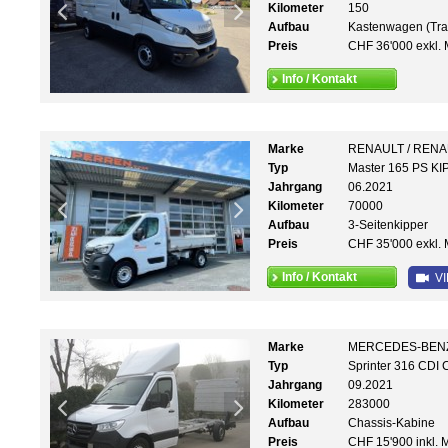
Kilometer
150
Aufbau
Kastenwagen (Tra
Preis
CHF 36'000 exkl. 
Info / Kontakt
Marke
RENAULT / REN
Typ
Master 165 PS KI
Jahrgang
06.2021
Kilometer
70000
Aufbau
3-Seitenkipper
Preis
CHF 35'000 exkl. 
Info / Kontakt
VI
Marke
MERCEDES-BEN
Typ
Sprinter 316 CDI 
Jahrgang
09.2021
Kilometer
283000
Aufbau
Chassis-Kabine
Preis
CHF 15'900 inkl. 