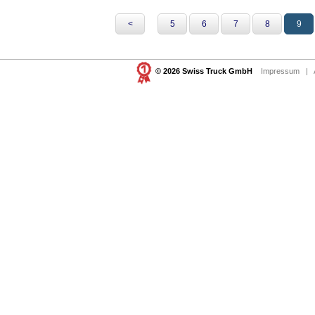
<
5
6
7
8
9
© 2026 Swiss Truck GmbH
Impressum
|