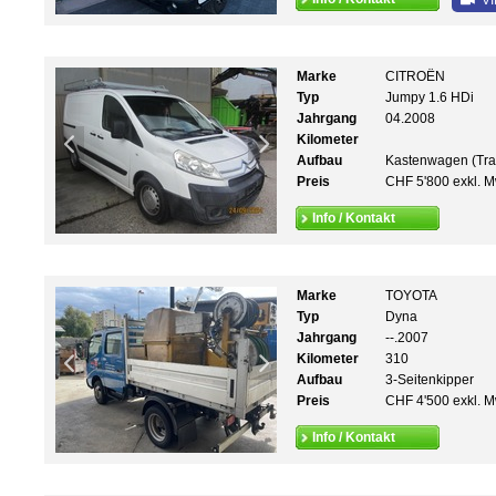
VI
Marke
CITROËN
Typ
Jumpy 1.6 HDi
Jahrgang
04.2008
Kilometer
Aufbau
Kastenwagen (Tra
Preis
CHF 5'800 exkl. M
Info / Kontakt
Marke
TOYOTA
Typ
Dyna
Jahrgang
--.2007
Kilometer
310
Aufbau
3-Seitenkipper
Preis
CHF 4'500 exkl. M
Info / Kontakt