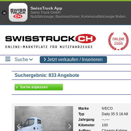
SwissTruck App
Swiss Truck GmbH
Nutzfahrzeuge, Baumaschinen, Kommunalfahrzeuge finden.
Suche
Jetzt verkaufen / Inserieren
Suchergebnis: 833 Angebote
Marke
IVECO
Typ
Daily 35 S 16 A8
Jahrgang
--.----
Kilometer
100
Aufbau
Chassis-Kabine