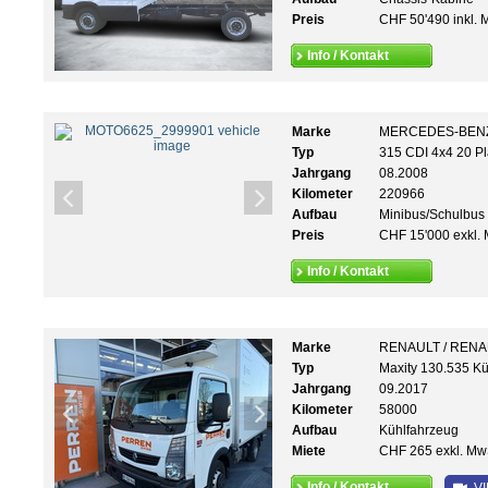
Preis
CHF 50'490 inkl. 
Info / Kontakt
Marke
MERCEDES-BEN
Typ
315 CDI 4x4 20 Pl
Jahrgang
08.2008
Kilometer
220966
Aufbau
Minibus/Schulbus
Preis
CHF 15'000 exkl. 
Info / Kontakt
Marke
RENAULT / REN
Typ
Maxity 130.535 Kü
Jahrgang
09.2017
Kilometer
58000
Aufbau
Kühlfahrzeug
Miete
CHF 265 exkl. Mw
Info / Kontakt