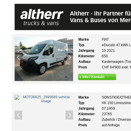
Marke
FIAT
Typ
eDucato 47 kWh 
Jahrgang
10.2021
Kilometer
650
Aufbau
Kastenwagen (Tra
Preis
CHF 64'900 exkl. 
Info / Kontakt
Marke
SONSTIGE/OTHE
Typ
XK 150 Limousine 
Jahrgang
07.1959
Kilometer
23765
Aufbau
Zubehör / Diverse
Preis
auf Anfrage