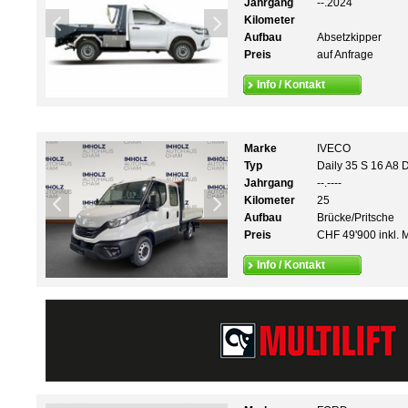
Jahrgang
--.2024
Kilometer
Aufbau
Absetzkipper
Preis
auf Anfrage
Info / Kontakt
Marke
IVECO
Typ
Daily 35 S 16 A8
Jahrgang
--.----
Kilometer
25
Aufbau
Brücke/Pritsche
Preis
CHF 49'900 inkl. 
Info / Kontakt