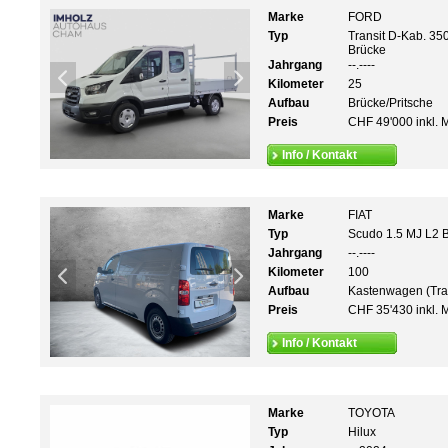
Marke
FORD
Typ
Transit D-Kab. 35
Brücke
Jahrgang
--.----
Kilometer
25
Aufbau
Brücke/Pritsche
Preis
CHF 49'000 inkl. 
Info / Kontakt
Marke
FIAT
Typ
Scudo 1.5 MJ L2 
Jahrgang
--.----
Kilometer
100
Aufbau
Kastenwagen (Tra
Preis
CHF 35'430 inkl. 
Info / Kontakt
Marke
TOYOTA
Typ
Hilux