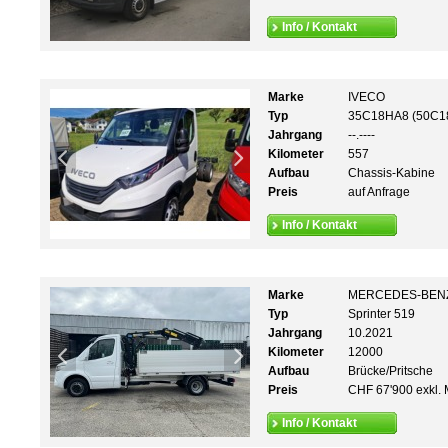
Info / Kontakt
Marke
IVECO
Typ
35C18HA8 (50C1
Jahrgang
--.----
Kilometer
557
Aufbau
Chassis-Kabine
Preis
auf Anfrage
Info / Kontakt
Marke
MERCEDES-BEN
Typ
Sprinter 519
Jahrgang
10.2021
Kilometer
12000
Aufbau
Brücke/Pritsche
Preis
CHF 67'900 exkl. 
Info / Kontakt