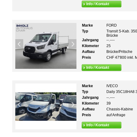
Info / Kontakt
Marke
FORD
Typ
Transit S-Kab. 35
Brücke
Jahrgang
--.----
Kilometer
25
Aufbau
Brücke/Pritsche
Preis
CHF 47'800 inkl. 
Info / Kontakt
Marke
IVECO
Typ
Daily 35C18HA8 
Jahrgang
--.----
Kilometer
39
Aufbau
Chassis-Kabine
Preis
auf Anfrage
Info / Kontakt