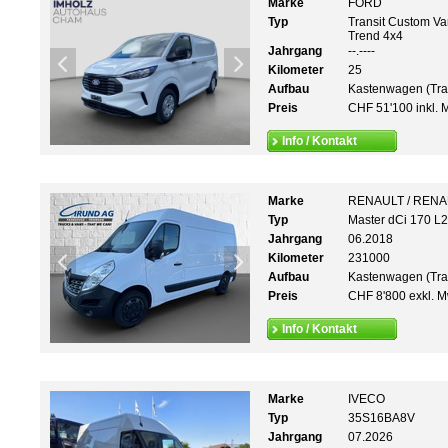
Marke
FORD
Typ
Transit Custom V
Trend 4x4
Jahrgang
--.----
Kilometer
25
Aufbau
Kastenwagen (Tra
Preis
CHF 51'100 inkl. 
Info / Kontakt
Marke
RENAULT / REN
Typ
Master dCi 170 L
Jahrgang
06.2018
Kilometer
231000
Aufbau
Kastenwagen (Tra
Preis
CHF 8'800 exkl. M
Info / Kontakt
Marke
IVECO
Typ
35S16BA8V
Jahrgang
07.2026