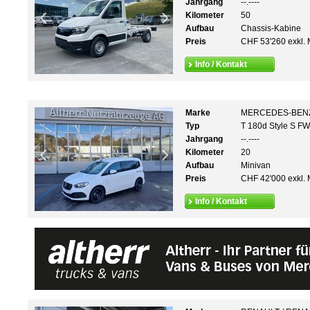
Jahrgang
--.----
Kilometer
50
Aufbau
Chassis-Kabine
Preis
CHF 53'260 exkl. 
Info / Kontakt
Marke
MERCEDES-BEN
Typ
T 180d Style S F
Jahrgang
--.----
Kilometer
20
Aufbau
Minivan
Preis
CHF 42'000 exkl. 
Info / Kontakt