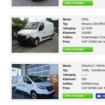
Info / Kontakt
Marke
OPEL
Typ
Movano 23H MR/
Jahrgang
12.2018
Kilometer
105000
Aufbau
Kastenwagen (Tra
Preis
CHF 16'900 inkl. 
Info / Kontakt
Marke
RENAULT / REN
Typ
Traffic - Kühlfahr
Jahrgang
--.----
Kilometer
500
Aufbau
Kühlfahrzeug
Preis
CHF 69'990 exkl. 
Info / Kontakt
VI