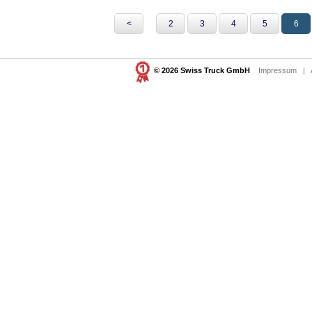
<
2
3
4
5
6
© 2026 Swiss Truck GmbH
Impressum
|