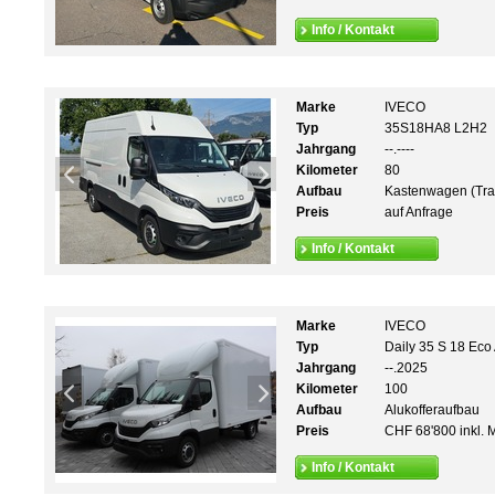
Info / Kontakt
Marke
IVECO
Typ
35S18HA8 L2H2
Jahrgang
--.----
Kilometer
80
Aufbau
Kastenwagen (Tra
Preis
auf Anfrage
Info / Kontakt
Marke
IVECO
Typ
Daily 35 S 18 Eco
Jahrgang
--.2025
Kilometer
100
Aufbau
Alukofferaufbau
Preis
CHF 68'800 inkl. 
Info / Kontakt