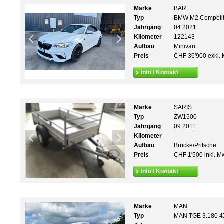
Marke
BÄR
Typ
BMW M2 Compétit
Jahrgang
04.2021
Kilometer
122143
Aufbau
Minivan
Preis
CHF 36'900 exkl. 
Info / Kontakt
Marke
SARIS
Typ
ZW1500
Jahrgang
09.2011
Kilometer
Aufbau
Brücke/Pritsche
Preis
CHF 1'500 inkl. M
Info / Kontakt
Marke
MAN
Typ
MAN TGE 3.180 4