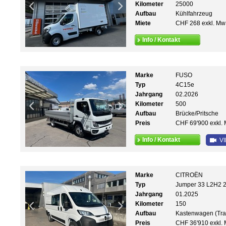
Kilometer
25000
Aufbau
Kühlfahrzeug
Miete
CHF 268 exkl. Mw
Info / Kontakt
Marke
FUSO
Typ
4C15e
Jahrgang
02.2026
Kilometer
500
Aufbau
Brücke/Pritsche
Preis
CHF 69'900 exkl. 
Info / Kontakt
VI
Marke
CITROËN
Typ
Jumper 33 L2H2 2
Jahrgang
01.2025
Kilometer
150
Aufbau
Kastenwagen (Tra
Preis
CHF 36'910 exkl. 