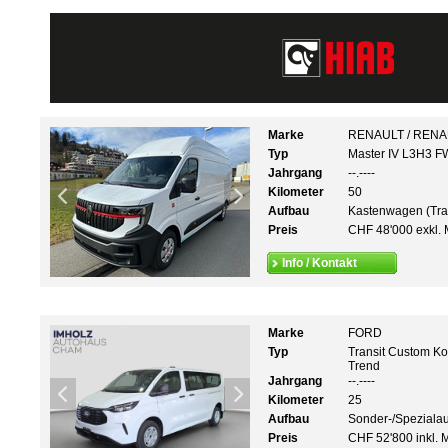
Marke
RENAULT / REN
Typ
Master IV L3H3 
Jahrgang
--.----
Kilometer
50
Aufbau
Kastenwagen (Tra
Preis
CHF 48'000 exkl. 
Info / Kontakt
Marke
FORD
Typ
Transit Custom K
Trend
Jahrgang
--.----
Kilometer
25
Aufbau
Sonder-/Speziala
Preis
CHF 52'800 inkl. 