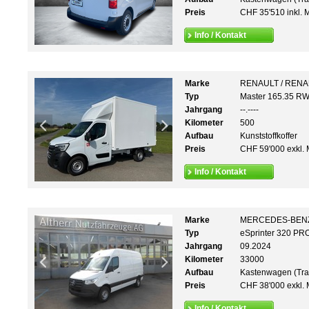
Preis
CHF 35'510 inkl. 
Info / Kontakt
Marke
RENAULT / REN
Typ
Master 165.35 R
Jahrgang
--.----
Kilometer
500
Aufbau
Kunststoffkoffer
Preis
CHF 59'000 exkl. 
Info / Kontakt
Marke
MERCEDES-BEN
Typ
eSprinter 320 PR
Jahrgang
09.2024
Kilometer
33000
Aufbau
Kastenwagen (Tra
Preis
CHF 38'000 exkl. 
Info / Kontakt