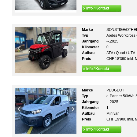
Info / Kontakt
Marke
SONSTIGE/OTHE
Typ
Aodes Workcross
Jahrgang
--.2025
Kilometer
0
Aufbau
ATV / Quad / UTV
Preis
CHF 18'390 inkl. 
Info / Kontakt
Marke
PEUGEOT
Typ
e-Partner 50kWh 
Jahrgang
--.2025
Kilometer
1
Aufbau
Minivan
Preis
CHF 19'900 inkl. 
Info / Kontakt