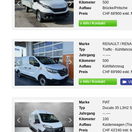
Kilometer
500
Aufbau
Brücke/Pritsche
Preis
CHF 68'800 exkl. 
Info / Kontakt
Marke
RENAULT / REN
Typ
Traffic - Kühlfahr
Jahrgang
--.----
Kilometer
500
Aufbau
Kühlfahrzeug
Preis
CHF 69'990 exkl. 
Info / Kontakt
VI
Marke
FIAT
Typ
Ducato 35 L3H2 S
Jahrgang
--.----
Kilometer
100
Aufbau
Kastenwagen (Tra
Preis
CHF 43'240 inkl. 