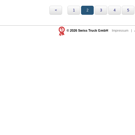
<
1
2
3
4
5
© 2026 Swiss Truck GmbH
Impressum
|