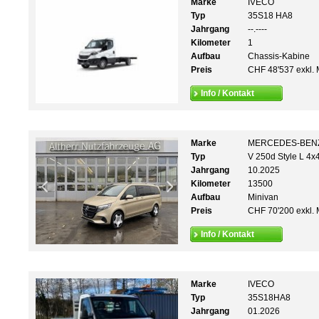
Marke
IVECO
Typ
35S18 HA8
Jahrgang
--.----
Kilometer
1
Aufbau
Chassis-Kabine
Preis
CHF 48'537 exkl. 
Info / Kontakt
Marke
MERCEDES-BEN
Typ
V 250d Style L 4x
Jahrgang
10.2025
Kilometer
13500
Aufbau
Minivan
Preis
CHF 70'200 exkl. 
Info / Kontakt
Marke
IVECO
Typ
35S18HA8
Jahrgang
01.2026