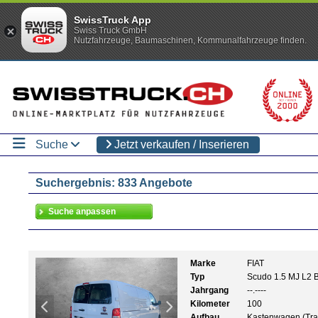
SwissTruck App
Swiss Truck GmbH
Nutzfahrzeuge, Baumaschinen, Kommunalfahrzeuge finden.
Suche
Jetzt verkaufen / Inserieren
Suchergebnis: 833 Angebote
Marke
FIAT
Typ
Scudo 1.5 MJ L2 
Jahrgang
--.----
Kilometer
100
Aufbau
Kastenwagen (Tra