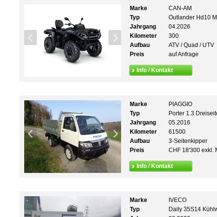
Marke
CAN-AM
Typ
Outlander Hd10 
Jahrgang
04.2026
Kilometer
300
Aufbau
ATV / Quad / UTV
Preis
auf Anfrage
Info / Kontakt
Marke
PIAGGIO
Typ
Porter 1.3 Dreisei
Jahrgang
05.2016
Kilometer
61500
Aufbau
3-Seitenkipper
Preis
CHF 18'300 exkl. 
Info / Kontakt
Marke
IVECO
Typ
Daily 35S14 Küh